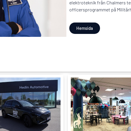
elektroteknik från Chalmers t
officersprogrammet på Militär
Hemsida