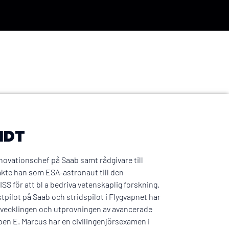
NDT
ovationschef på Saab samt rådgivare till
åkte han som ESA-astronaut till den
SS för att bl a bedriva vetenskaplig forskning.
ilot på Saab och stridspilot i Flygvapnet har
utvecklingen och utprovningen av avancerade
ipen E. Marcus har en civilingenjörsexamen i