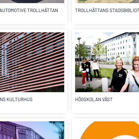
 AUTOMOTIVE TROLLHÄTTAN
TROLLHÄTTANS STADSBIBLIO
NS KULTURHUS
HÖGSKOLAN VÄST